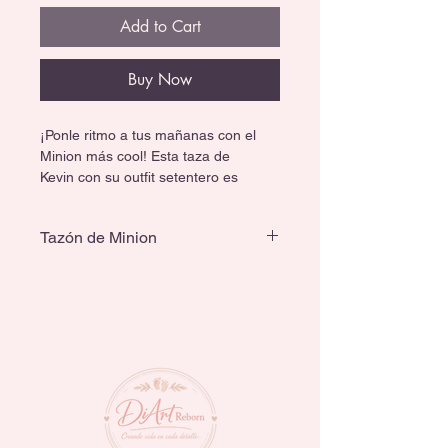
Add to Cart
Buy Now
¡Ponle ritmo a tus mañanas con el 
Minion más cool! Esta taza de 
Kevin con su outfit setentero es 
perfecta para los que aman el humor 
de 
Mi Villano Favorito
. Su diseño 
Tazón de Minion
elegante en color negro resalta el 
amarillo icónico de los Minions, ¡te 
Capacidad: 430 ml
va a encantar el detalle del interior!