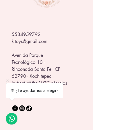
5534959792
k-toys@gmail.com
Avenida Parque
Tecnológico 10 -
Rinconada Santa Fe - CP
62790 - Xochitepec
in front of the WTC Morelos
💬 ¿Te ayudamos a elegir?