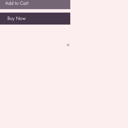
Add to Cart
Buy Now
d de 591 ml