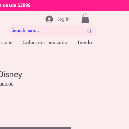
is desde $3999
Log In
nsueño
Colección mexicano
Tienda
Disney
ar Price
Sale Price
380.00