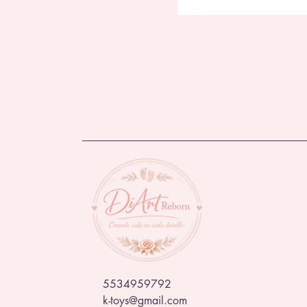
5534959792
k-toys@gmail.com