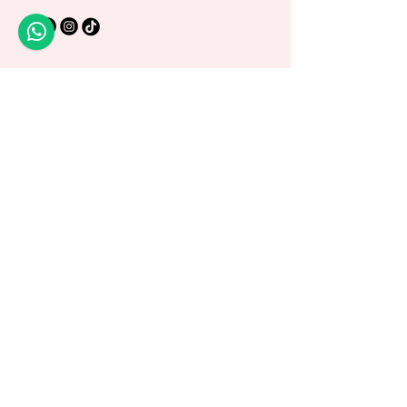
Privacy Policy
Shipping Policy
Terms and Conditions
Warranty Policy
© 2025 by Di Art Reborns.