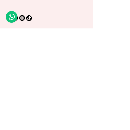
Privacy Policy
Shipping Policy
Terms and Conditions
Warranty Policy
© 2025 by Di Art Reborns.