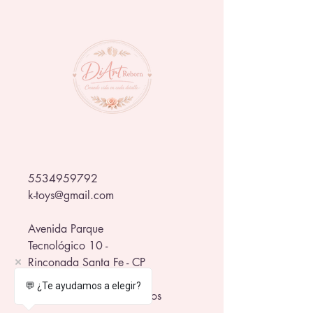
la Familia Addams, esta muñeca 
destaca por su sofisticado vestido 
negro con detalles en rojo satinado, 
maquillaje gótico y una presencia tan 
misteriosa como encantadora.
Diseñada con acabados premium y 
presentada en un empaque temático 
de colección, esta pieza es perfecta 
para fanáticos de 
Wednesday
, la 
Familia Addams y los coleccionistas 
de Monster High que buscan una 
figura única y llena de personalidad.
5534959792
k-toys@gmail.com
Avenida Parque
Tecnológico 10 -
Rinconada Santa Fe - CP
62790 - Xochitepec
💬 ¿Te ayudamos a elegir?
in front of the WTC Morelos