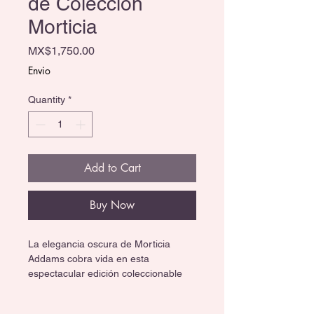
de Colección
Morticia
Price
MX$1,750.00
Envio
Quantity
*
Add to Cart
Buy Now
La elegancia oscura de Morticia 
Addams cobra vida en esta 
espectacular edición coleccionable 
de 
Monster High x Wednesday
. 
Inspirada en la icónica matriarca de 