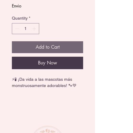
Envio
Quantity
*
Add to Cart
Buy Now
⚡🧪 ¡Da vida a las mascotas más 
monstruosamente adorables! 🐾💚
Acompaña a Frankie Stein en su 
laboratorio de creatividad con este 
increíble set Monster High Crea tu 
Mascota Monstruosa. Incluye más de 
30 accesorios para combinar y crear 
criaturas únicas una y otra vez.