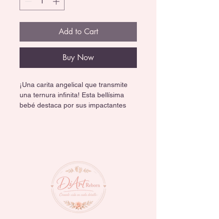
Add to Cart
Buy Now
¡Una carita angelical que transmite 
una ternura infinita! Esta bellísima 
bebé destaca por sus impactantes 
ojos claros y una expresión serena y 
dulce que cautiva por completo. Es 
una pieza de colección con un 
acabado hiperrealista de primer 
nivel, ideal para quienes buscan la 
máxima delicadeza en cada detalle. 
👶🏼✨
Bebé Reborn cuerpo de tela y 
extremidades de vinil, mide 60 cm.