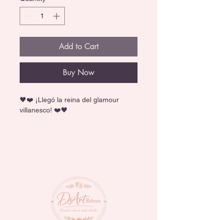
Add to Cart
Buy Now
🖤❤️ ¡Llegó la reina del glamour 
villanesco! ❤️🖤
Deslumbra con esta muñeca 
coleccionable de edición limitada de 
Cruella de Vil, creada para celebrar 
el 65.º aniversario de 101 Dálmatas. 
Su espectacular look incluye un 
elegante vestido negro con detalles 
bordados, un lujoso abrigo de piel 
sintética, botas altas y accesorios 
llenos de estilo. ✨