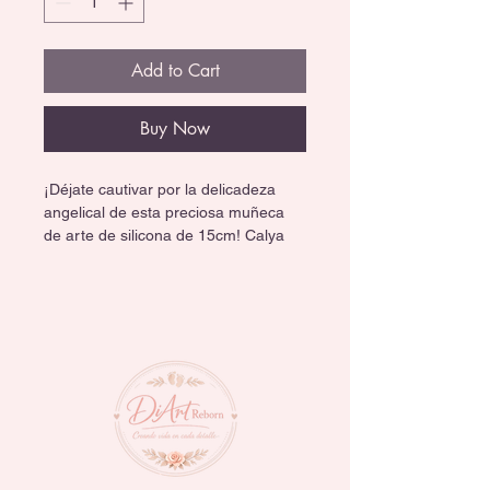
Add to Cart
Buy Now
¡Déjate cautivar por la delicadeza 
angelical de esta preciosa muñeca 
de arte de silicona de 15cm! Calya 
es una pieza de colección única, 
diseñada con un nivel de realismo 
asombroso que captura la inocencia 
de un bebé recién nacido en un 
pacífico sueño. 😴👶💖