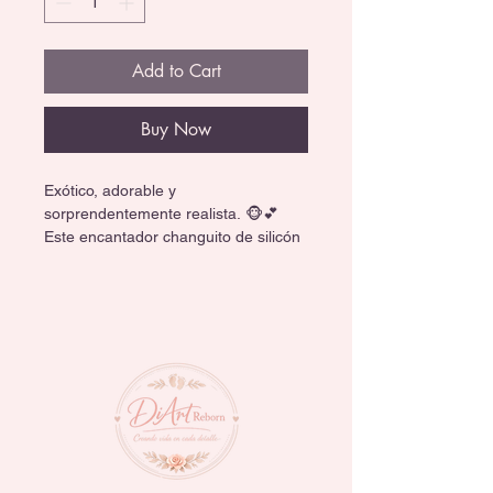
Add to Cart
Buy Now
Exótico, adorable y 
sorprendentemente realista. 🐵💕 
Este encantador changuito de silicón 
está diseñado con increíbles detalles 
que capturan toda la ternura de un 
pequeño primate. Su cabello 
injertado a mano y sus delicadas 
facciones lo convierten en una pieza 
única, ideal para coleccionistas y 
amantes de los animales.
✨ Características que enamoran:🐒 
Cabello injertado a mano para una 
apariencia más natural y realista.🧸 
Fabricado en silicón suave con 