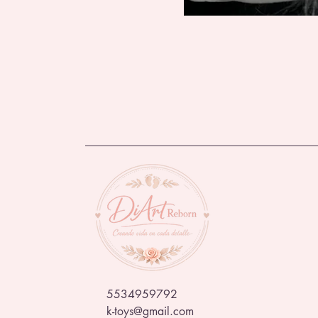
5534959792
k-toys@gmail.com