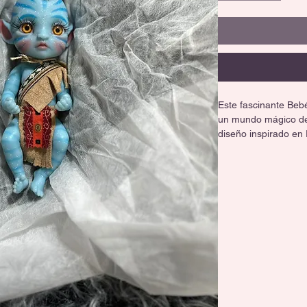
Este fascinante Bebé
un mundo mágico des
diseño inspirado en 
de sueño profundo y 
pieza perfecta para 
un toque de fantasía
✨ Características q
😴 Dulce expresión 
delicadas pestañas 
transmiten una calm
💙 Piel en un hermos
rayas y sutiles deste
bioluminiscente de u
🏹 Atuendo tribal de
gamuza con flecos, c