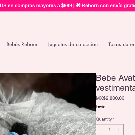
IS en compras mayores a $999 | 🎁 Reborn con envío grat
Bebés Reborn
Juguetes de colección
Tazas de e
Bebe Avat
vestiment
Pric
MX$2,800.00
Envio
Quantity
*