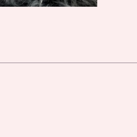
artesanal a juego.
🪶 Hermoso tocado e
en tonos negro, rojo
tejida que realza su
✨ Mini tamaño ideal 
en cualquier espacio
atesorar con delicad
💖 Calidad artesanal
con un regalo verdad
joya más exótica y 
Perfecto para desper
coleccionismo y el g
Bebé avatar de silico
injertado.