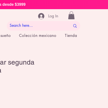
is desde $3999
Log In
nsueño
Colección mexicano
Tienda
ar segunda
a
e