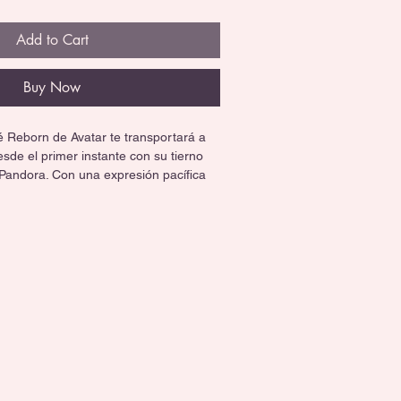
Add to Cart
Buy Now
 Reborn de Avatar te transportará a 
de el primer instante con su tierno 
Pandora. Con una expresión pacífica 
detalles de colección increíbles, es la 
quienes buscan originalidad, ternura y 
 único.
ue enamoran:
durmiente con ojitos cerrados, 
y facciones finamente esculpidas que 
a mágica.
o tono azul adornada con las icónicas 
llos brillantes que recrean la esencia 
na criatura de fantasía.
tallado compuesto por una faldita de 
enefas geométricas y un tierno collar 