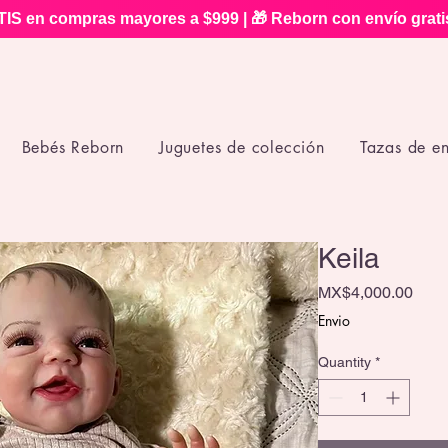
IS en compras mayores a $999 | 🎁 Reborn con envío grat
Bebés Reborn
Juguetes de colección
Tazas de e
Keila
Pric
MX$4,000.00
Envio
Quantity
*