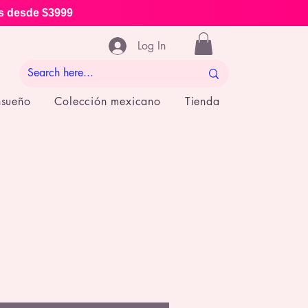
is desde $3999
Log In
nsueño
Colección mexicano
Tienda
e