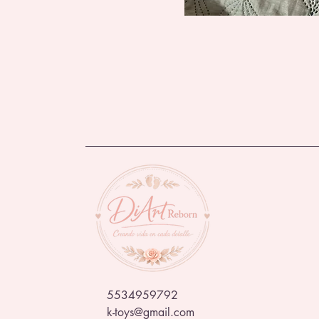
5534959792
k-toys@gmail.com