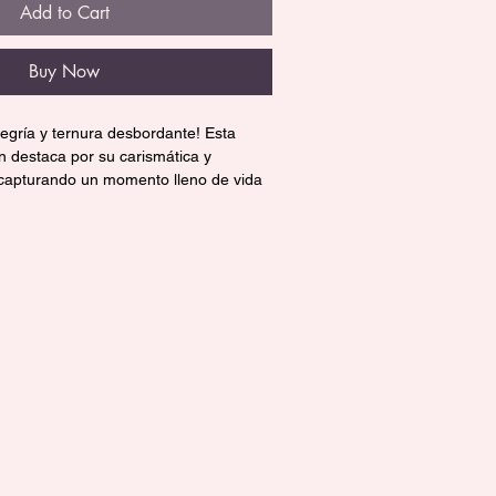
Add to Cart
Buy Now
egría y ternura desbordante! Esta 
 destaca por su carismática y 
 capturando un momento lleno de vida 
lado diseño hiperrealista la convierte 
 y única, perfecta para iluminar 
 👶✨
e tela y extremidades de vinil, 
ano 5D mide 50 cm.