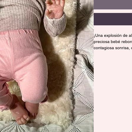
¡Una explosión de al
preciosa bebé reborn
contagiosa sonrisa,
y felicidad. Su detal
en una pieza estelar
cualquier colección.
Bebé Reborn cuerpo d
cabello pintado a m